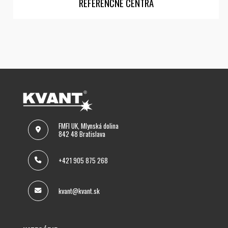
REFERENČNÉ CENTRÁ
FMFI UK, Mlynská dolina
842 48 Bratislava
+421 905 875 268
kvant@kvant.sk